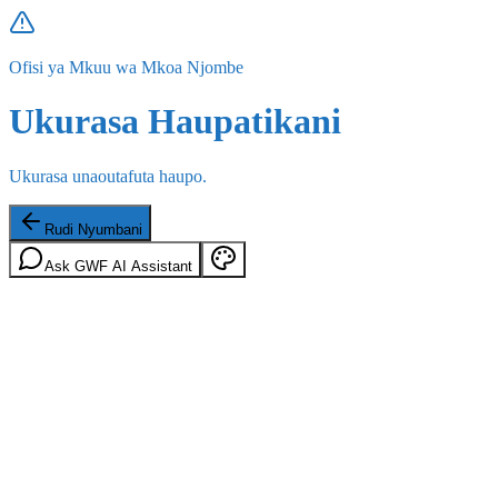
Ofisi ya Mkuu wa Mkoa Njombe
Ukurasa Haupatikani
Ukurasa unaoutafuta haupo.
Rudi Nyumbani
Ask GWF AI Assistant