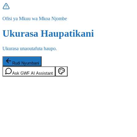
Ofisi ya Mkuu wa Mkoa Njombe
Ukurasa Haupatikani
Ukurasa unaoutafuta haupo.
Rudi Nyumbani
Ask GWF AI Assistant