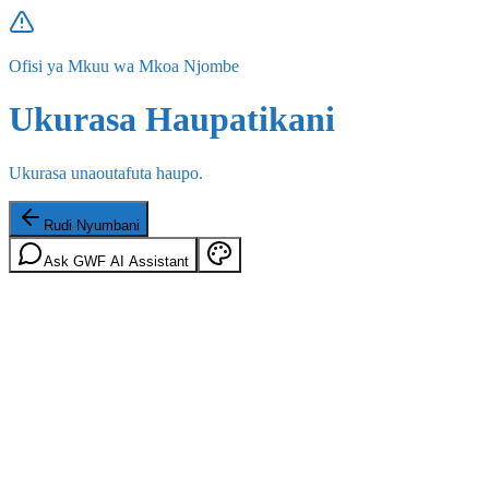
Ofisi ya Mkuu wa Mkoa Njombe
Ukurasa Haupatikani
Ukurasa unaoutafuta haupo.
Rudi Nyumbani
Ask GWF AI Assistant