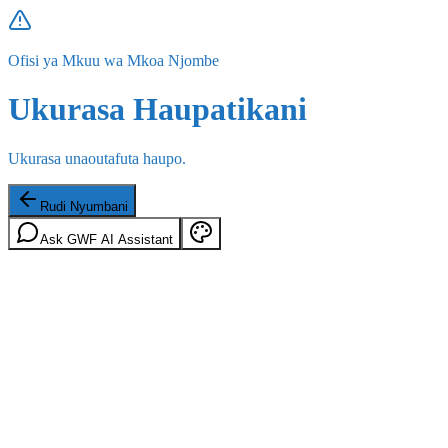
Ofisi ya Mkuu wa Mkoa Njombe
Ukurasa Haupatikani
Ukurasa unaoutafuta haupo.
Rudi Nyumbani
Ask GWF AI Assistant